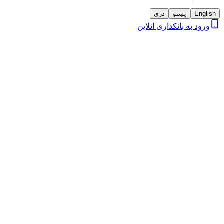
English
پښتو
دری
ورود به بانکداری انلاین
شماره تلفن
+93 202 203 838
+93 702 755 755
آدرس ایمیل