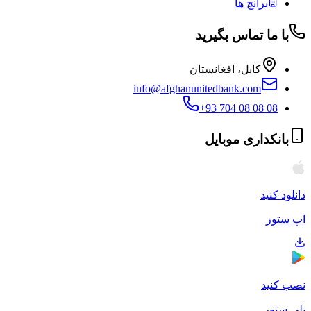
برانچ ها
با ما تماس بگیرید
کابل، افغانستان
info@afghanunitedbank.com
+93 704 08 08 08
بانکداری موبایل
دانلود کنید
اپ ستور
نصب کنید
پلی ستور