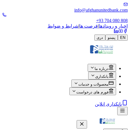
info@afghanunitedbank.com
+93 704 080 808
اخبار و رویدادها
|
فرصت ها
|
شرایط و ضوابط
EN
پښتو
دری
درباره ما
بانکداری
محصولات و خدمات
فورم های درخواست
بانکداری انلاین