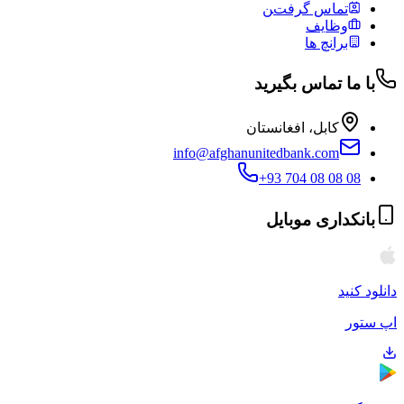
تماس گرفتن
وظایف
برانچ ها
با ما تماس بگیرید
کابل، افغانستان
info@afghanunitedbank.com
+93 704 08 08 08
بانکداری موبایل
دانلود کنید
اپ ستور