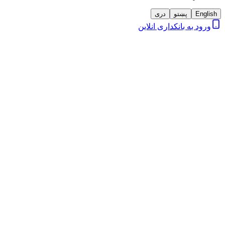
English
پښتو
دری
ورود به بانکداری انلاین
1
شخصي
2
تماس
3
کارت و شعبه
4
آپلود و بازبینی
اطلاعات شخصی
خود به ما بگویید