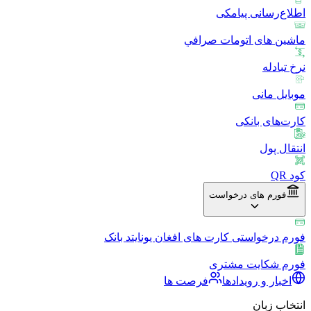
اطلاع‌رسانی پیامکی
ماشین های اتومات صرافي
نرخ تبادله
موبایل مانی
کارت‌های بانکی
انتقال پول
کود QR
فورم های درخواست
فورم درخواستی کارت های افغان یونایتد بانک
فورم شکایت مشتری
اخبار و رویدادها
فرصت ها
انتخاب زبان