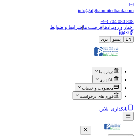
info@afghanunitedbank.com
+93 704 080 808
اخبار و رویدادها
|
فرصت ها
|
شرایط و ضوابط
EN
پښتو
دری
درباره ما
بانکداری
محصولات و خدمات
فورم های درخواست
بانکداری انلاین