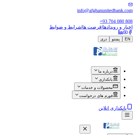
info@afghanunitedbank.com
+93 704 080 808
اخبار و رویدادها
|
فرصت ها
|
شرایط و ضوابط
EN
پښتو
دری
درباره ما
بانکداری
محصولات و خدمات
فورم های درخواست
بانکداری انلاین