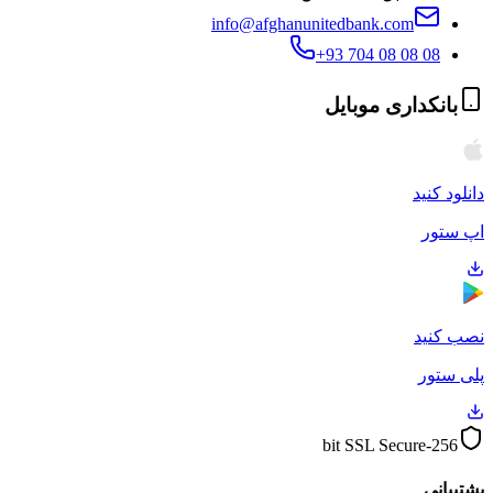
info@afghanunitedbank.com
+93 704 08 08 08
بانکداری موبایل
دانلود کنید
اپ ستور
نصب کنید
پلی ستور
256-bit SSL Secure
پشتیبانی