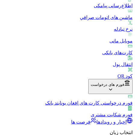
اطلاع‌رسانی پیامکی
ماشین های اتومات صرافي
نرخ تبادله
موبایل مانی
کارت‌های بانکی
انتقال پول
کود QR
فورم های درخواست
فورم درخواستی کارت های افغان یونایتد بانک
فورم شکایت مشتری
اخبار و رویدادها
فرصت ها
انتخاب زبان