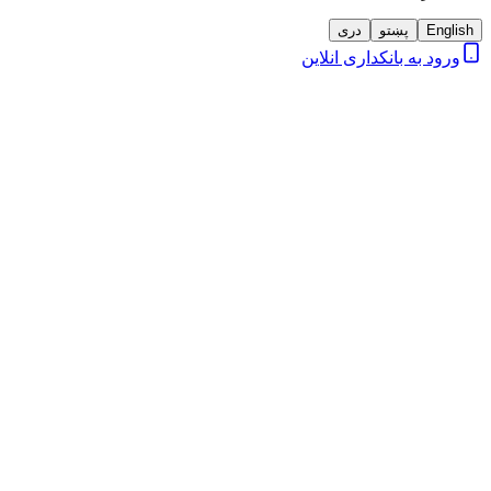
English
پښتو
دری
ورود به بانکداری انلاین
لطفا فورم زیر را پر کنید، در اسرع وقت بررسی خواهیم کرد.
نام مشتری
شماره تلفن
آدرس ایمیل
دسته بندی شکایت