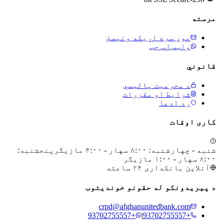
مرسته
موږ سره اړیکه ونیسئ
واټس‌اپ چټ
قانوني
د محرمیت پالیسي
شرایط او مقررات
رد ادعا
کاری اوقات
شنبه - چهارشنبه: ۸:۰۰ سهار - ۴:۰۰ مازیگر
پنجشنبه:
۸:۰۰ سهار - ۱:۰۰ مازیگر
آنلاین بانکداری ۲۴ ساعته
د پیریدونکو له حقونو خوندیتوب
crpd@afghanunitedbank.com
+93702755557
|
+93702755557