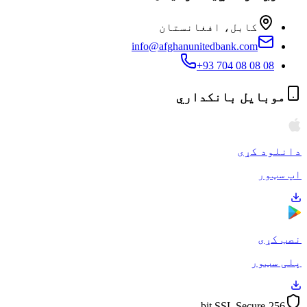
کابل، افغانستان
info@afghanunitedbank.com
+93 704 08 08 08
موبایل بانکداري
دانلود کړی
اپ سټور
نصب کړی
پلی سټور
256-bit SSL Secure