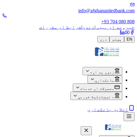
info@afghanunitedbank.com
+93 704 080 808
خبرونه او پیښې
|
دندې
|
شرایط او مقررات
EN
پښتو
دری
زموږ په اړه
بانکداري
محصولات او خدمات
د غوښتنلیک فورمې
انلاین بانکداري