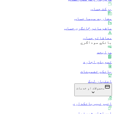
برکت حساب
مضاربه سپما حساب
ماشومانو ځانګړی حساب
معاشاتو حساب
بانکي سوداګري
مرابحه
تمویلي اجاره
بانکي تضمینات
اعتبار لیک
محصولات او خدمات
انټرنیټ بانکداري
ایس‌ام‌اس خبرتیا