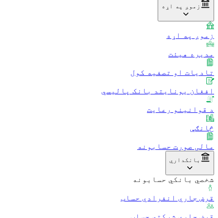
زموږ په اړه
زموږ په اړه
مدیره هیئت
تادیات او تصفیه کول
افغان یونایتد بانک پالیسي
د قوانینو رعایت
څانګې
مالی صورت حسابونه
بانکداري
شخصي بانکي حسابونه
قرض جاري انفرادي حساب
قرض جاري شرکتي حساب