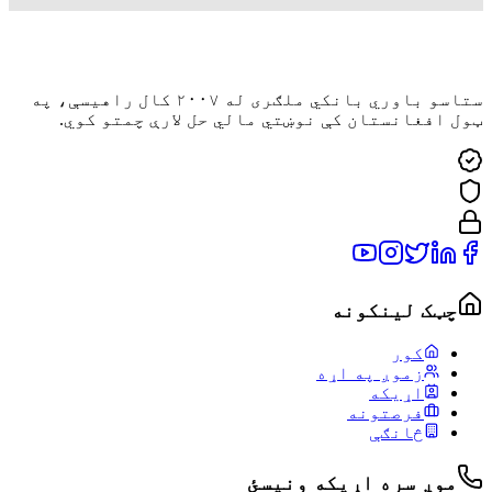
ستاسو باوري بانکي ملګری له ۲۰۰۷ کال راهیسې، په
ټول افغانستان کې نوښتي مالي حل لارې چمتو کوي.
چټک لینکونه
کور
زموږ په اړه
اړیکه
فرصتونه
څانګې
موږ سره اړیکه ونیسئ