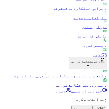
د صرافي خپلکاره ماشینونه
د تبادلې نرخونه
موبایل ماني
بانکي کارتونه
د پیسو لیږد
QR کود
د غوښتنلیک فورمې
د افغان یونایټډ بانک کارتونو غوښتنلیک فورم
د پیرودونکي شکایت فورمه
خبرونه او پیښې
دندې
ژبه انتخاب کړئ
English
پښتو
دری